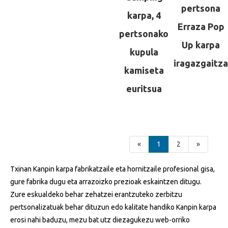
pertsona
karpa, 4
Erraza Pop
pertsonako
Up karpa
kupula
iragazgaitza
kamiseta
euritsua
«
1
2
»
Txinan Kanpin karpa fabrikatzaile eta hornitzaile profesional gisa,
gure fabrika dugu eta arrazoizko prezioak eskaintzen ditugu.
Zure eskualdeko behar zehatzei erantzuteko zerbitzu
pertsonalizatuak behar dituzun edo kalitate handiko Kanpin karpa
erosi nahi baduzu, mezu bat utz diezagukezu web-orriko