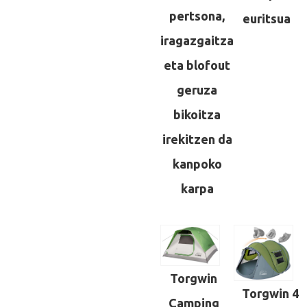
pertsona,
euritsua
iragazgaitza
eta blofout
geruza
bikoitza
irekitzen da
kanpoko
karpa
Torgwin
Torgwin 4
Camping