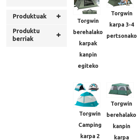
Torgwin
Produktuak
Torgwin
karpa 3-4
Produktu
berehalako
pertsonako
berriak
karpak
kanpin
egiteko
Torgwin
Torgwin
berehalako
Camping
kanpin
karpa 2
karpa