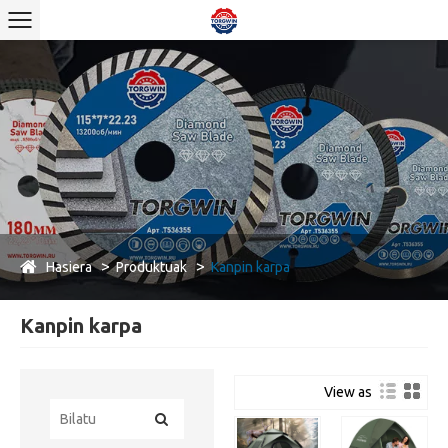
Hasiera
Produktuak
Kanpin karpa
Kanpin karpa
View as