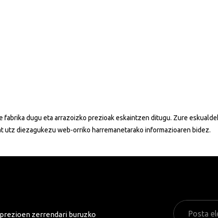
 gure fabrika dugu eta arrazoizko prezioak eskaintzen ditugu. Zure eskua
bat utz diezagukezu web-orriko harremanetarako informazioaren bidez.
o prezioen zerrendari buruzko