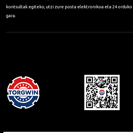
kontsultak egiteko, utzi zure posta elektronikoa eta 24 orduk
gara.