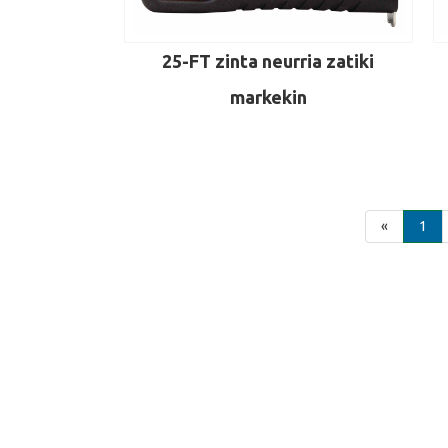
25-FT zinta neurria zatiki
markekin
«
1