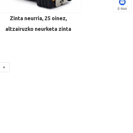
E-Mail
Zinta neurria, 25 oinez,
altzairuzko neurketa zinta
»