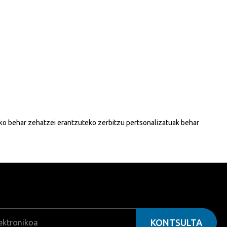
ldeko behar zehatzei erantzuteko zerbitzu pertsonalizatuak behar
KONTSULTA