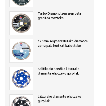
Turbo Diamond zerraren pala
granitoa mozteko
125mm segmentatutako diamante
zerra pala hortzak babesteko
Kalifikazio handiko l itxurako
diamante ehotzeko gurpilak
L itxurako diamante ehotzeko
gurpilak