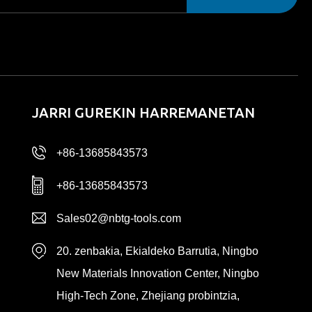
ORAIN
JARRI GUREKIN HARREMANETAN
+86-13685843573
+86-13685843573
Sales02@nbtg-tools.com
20. zenbakia, Ekialdeko Barrutia, Ningbo
New Materials Innovation Center, Ningbo
High-Tech Zone, Zhejiang probintzia,