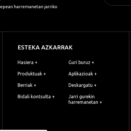
o epean harremanetan jarriko
ESTEKA AZKARRAK
Hasiera +
Guri buruz +
Produktuak +
Aplikazioak +
Berriak +
Deskargatu +
Bidali kontsulta +
Jarri gurekin
harremanetan +