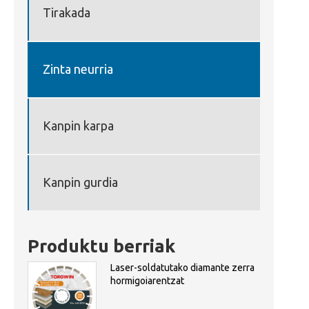
Tirakada
Zinta neurria
Kanpin karpa
Kanpin gurdia
Produktu berriak
Laser-soldatutako diamante zerra
hormigoiarentzat