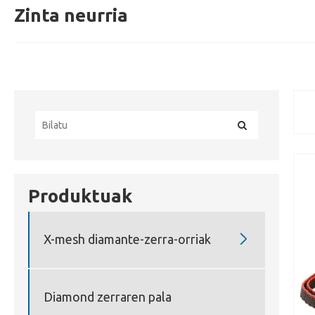
Zinta neurria
Produktuak

X-mesh diamante-zerra-orriak
Diamond zerraren pala