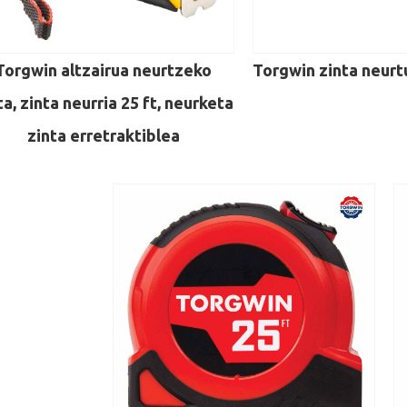
Torgwin altzairua neurtzeko
Torgwin zinta neurtu
ta, zinta neurria 25 ft, neurketa
zinta erretraktiblea