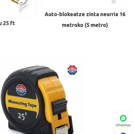
Auto-blokeatze zinta neurria 16
 25 ft
metroko (5 metro)
WhatsApp