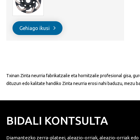
Gehiago ikusi
Txinan Zinta neurria fabrikatzaile eta hornitzaile profesional gisa,
dituzun edo kalitate handiko Zinta neurria erosi nahi baduzu, mezu 
BIDALI KONTSULTA
Diamantezko zerra-plateei, aleazio-orriak, aleazio-orriak ed