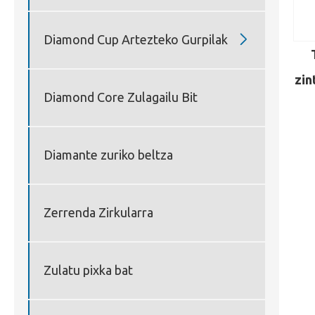

Diamond Cup Artezteko Gurpilak
zin
Diamond Core Zulagailu Bit
Diamante zuriko beltza
Zerrenda Zirkularra
Zulatu pixka bat