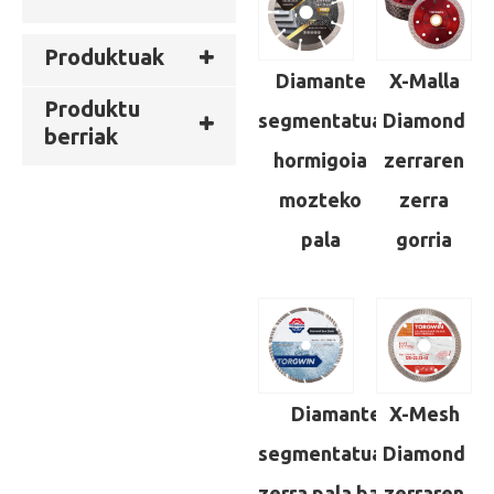
Produktuak
Diamante
X-Malla
Produktu
segmentatua
Diamond
berriak
hormigoia
zerraren
mozteko
zerra
pala
gorria
Diamante
X-Mesh
segmentatuaren
Diamond
zerra pala babes
zerraren