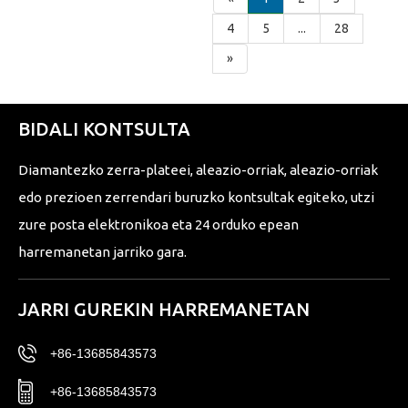
4
5
...
28
»
BIDALI KONTSULTA
Diamantezko zerra-plateei, aleazio-orriak, aleazio-orriak
edo prezioen zerrendari buruzko kontsultak egiteko, utzi
zure posta elektronikoa eta 24 orduko epean
harremanetan jarriko gara.
JARRI GUREKIN HARREMANETAN
+86-13685843573
+86-13685843573