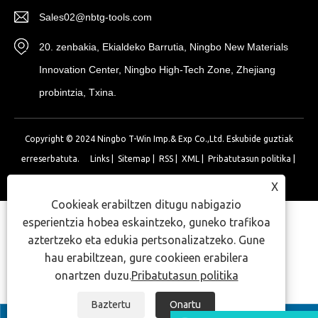
Sales02@nbtg-tools.com
20. zenbakia, Ekialdeko Barrutia, Ningbo New Materials
Innovation Center, Ningbo High-Tech Zone, Zhejiang
probintzia, Txina.
Copyright © 2024 Ningbo T-Win Imp.& Exp Co.,Ltd. Eskubide guztiak
erreserbatuta.
Links
|
Sitemap
|
RSS
|
XML
|
Pribatutasun politika
|
X
Cookieak erabiltzen ditugu nabigazio
esperientzia hobea eskaintzeko, guneko trafikoa
aztertzeko eta edukia pertsonalizatzeko. Gune
hau erabiltzean, gure cookieen erabilera
onartzen duzu.
Pribatutasun politika
Baztertu
Onartu