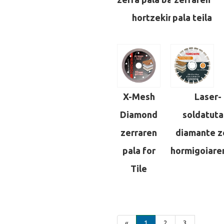
hortzekin
pala teila
X-Mesh
Laser-
Diamond
soldatuta
zerraren
diamante z
pala for
hormigoiare
Tile
«
1
2
3