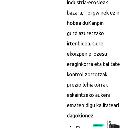
industria-erosleak
bazara, Torgwinek ezin
hobea du
Kanpin
gurdia
zuretzako
irtenbidea. Gure
ekoizpen prozesu
eraginkorra eta kalitate
kontrol zorrotzak
prezio lehiakorrak
eskaintzeko aukera
ematen digu kalitateari
dagokionez.