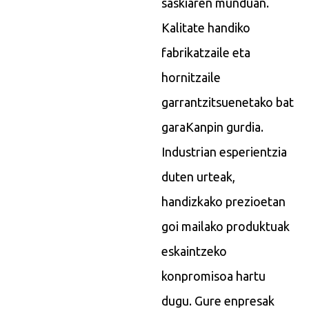
saskiaren munduan.
Kalitate handiko
fabrikatzaile eta
hornitzaile
garrantzitsuenetako bat
gara
Kanpin gurdia
.
Industrian esperientzia
duten urteak,
handizkako prezioetan
goi mailako produktuak
eskaintzeko
konpromisoa hartu
dugu. Gure enpresak