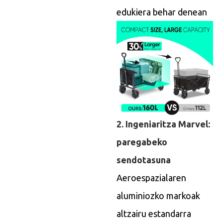
edukiera behar denean
2. Ingeniaritza Marvel:
paregabeko
sendotasuna
Aeroespazialaren
aluminiozko markoak
altzairu estandarra