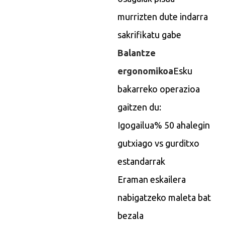
murrizten dute indarra
sakrifikatu gabe
Balantze
ergonomikoa
Esku
bakarreko operazioa
gaitzen du:
Igogailua% 50 ahalegin
gutxiago vs gurditxo
estandarrak
Eraman eskailera
nabigatzeko maleta bat
bezala