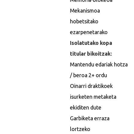
Mekanismoa
hobetsitako
ezarpenetarako
Isolatutako kopa
titular bikoitzak:
Mantendu edariak hotza
/ beroa 2+ ordu
Oinarri draktikoek
isurketen metaketa
ekiditen dute
Garbiketa erraza
lortzeko