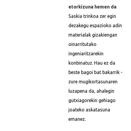
etorkizuna hemen da
Saskia trinkoa zer egin
dezakegu espazioko adin
materialak gizakiengan
oinarritutako
ingeniaritzarekin
konbinatuz. Hau ez da
beste bagoi bat bakarrik -
zure mugikortasunaren
luzapena da, ahalegin
gutxiagorekin gehiago
joateko askatasuna
emanez.