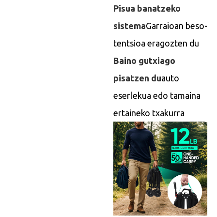
Pisua banatzeko
sistema
Garraioan beso-
tentsioa eragozten du
Baino gutxiago
pisatzen du
auto
eserlekua edo tamaina
ertaineko txakurra