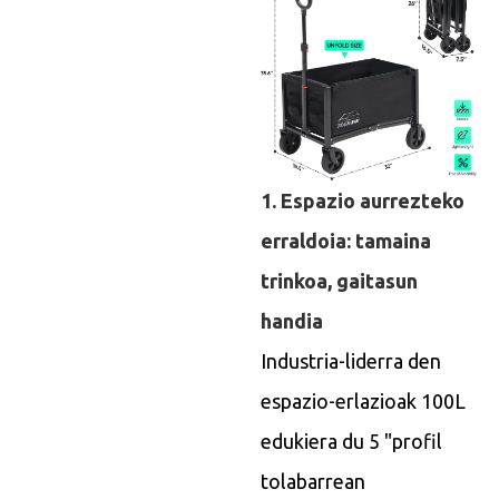
1. Espazio aurrezteko
erraldoia: tamaina
trinkoa, gaitasun
handia
Industria-liderra den
espazio-erlazioak 100L
edukiera du 5 "profil
tolabarrean