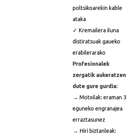
poltsikoarekin kable
ataka
✓ Kremailera iluna
distiratsuak gaueko
erabilerarako
Profesionalek
zergatik aukeratzen
dute gure gurdia:
→ Motxilak: eraman 3
eguneko engranajea
erraztasunez
→ Hiri biztanleak: