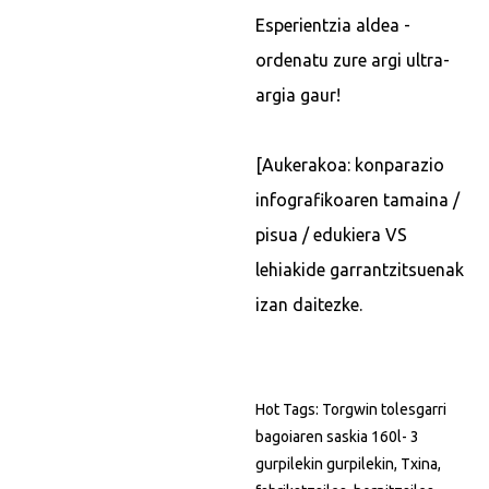
Esperientzia aldea -
ordenatu zure argi ultra-
argia gaur!
[Aukerakoa: konparazio
infografikoaren tamaina /
pisua / edukiera VS
lehiakide garrantzitsuenak
izan daitezke.
Hot Tags: Torgwin tolesgarri
bagoiaren saskia 160l- 3
gurpilekin gurpilekin, Txina,