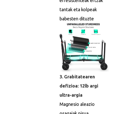
erresistenteak ertzak
tantak eta kolpeak
babesten dituzte
3. Grabitatearen
defizioa: 12lb argi
ultra-argia
Magnesio aleazio
osagaiak pisua