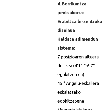
4. Berrikuntza
pentsakorra:
Erabiltzaile-zentroko
diseinua
Heldate adimendun
sistema:
7 posizioaren altuera
doitzea (4'11 "-6'7"
egokitzen da)
45 ° Angelu-eskailera
eskalatzeko
egokitzapena
Memoria-blokeoa