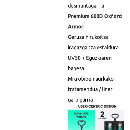
desmuntagarria
Premium 600D Oxford
Armor:
Geruza hirukoitza
iragazgaitza estaldura
UV50 + Eguzkiaren
babesa
Mikrobioen aurkako
tratamendua / liner
garbigarria