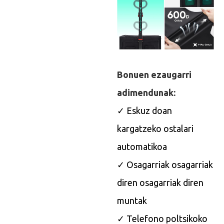
Bonuen ezaugarri
adimendunak:
✓ Eskuz doan
kargatzeko ostalari
automatikoa
✓ Osagarriak osagarriak
diren osagarriak diren
muntak
✓ Telefono poltsikoko