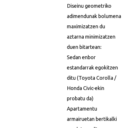
Diseinu geometriko
adimendunak bolumena
maximizatzen du
aztarna minimizatzen
duen bitartean:
Sedan enbor
estandarrak egokitzen
ditu (Toyota Corolla /
Honda Civic-ekin
probatu da)
Apartamentu
armairuetan bertikalki