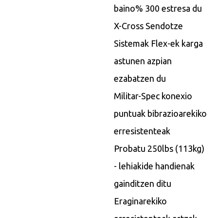
baino% 300 estresa du
X-Cross Sendotze
Sistemak Flex-ek karga
astunen azpian
ezabatzen du
Militar-Spec konexio
puntuak bibrazioarekiko
erresistenteak
Probatu 250lbs (113kg)
- lehiakide handienak
gainditzen ditu
Eraginarekiko