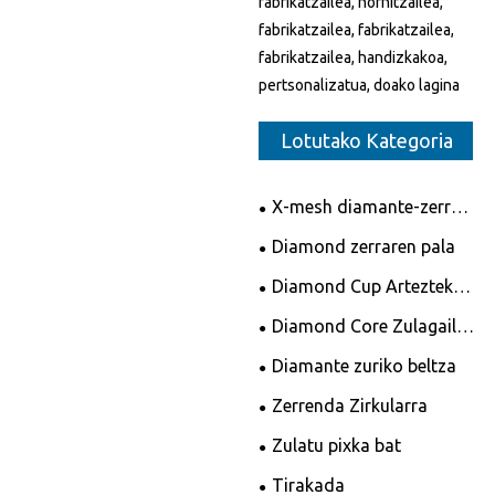
fabrikatzailea, hornitzailea,
fabrikatzailea, fabrikatzailea,
fabrikatzailea, handizkakoa,
pertsonalizatua, doako lagina
Lotutako Kategoria
X-mesh diamante-zerra-
orriak
Diamond zerraren pala
Diamond Cup Artezteko
Gurpilak
Diamond Core Zulagailu
Bit
Diamante zuriko beltza
Zerrenda Zirkularra
Zulatu pixka bat
Tirakada