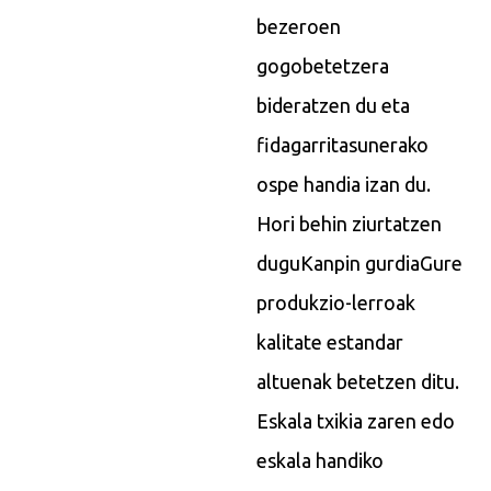
bezeroen
gogobetetzera
bideratzen du eta
fidagarritasunerako
ospe handia izan du.
Hori behin ziurtatzen
dugu
Kanpin gurdia
Gure
produkzio-lerroak
kalitate estandar
altuenak betetzen ditu.
Eskala txikia zaren edo
eskala handiko