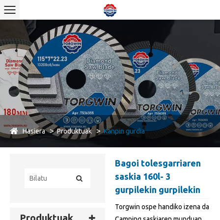
Hasiera
Produktuak
Kanpin gurdia
Bagoi tolesgarriaren
saskia 160l- 3
gurpilekin gurpilekin
Torgwin ospe handiko izena da
Produktuak
Camping saskiaren munduan.