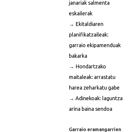
janariak salmenta
eskailerak
→ Ekitaldiaren
planifikatzaileak:
garraio ekipamenduak
bakarka
→ Hondartzako
maitaleak: arrastatu
harea zeharkatu gabe
→ Adinekoak: laguntza
arina baina sendoa
Garraio eramangarrien