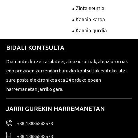
Zinta neurria
Kanpin karpa
Kanpin gurdia
BIDALI KONTSULTA
Diamantezko zerra-plateei, aleazio-orriak, aleazio-orriak
edo prezioen zerrendari buruzko kontsultak egiteko, utzi
zure posta elektronikoa eta 24 orduko epean
harremanetan jarriko gara.
JARRI GUREKIN HARREMANETAN
+86-13685843573
+86-13685843573