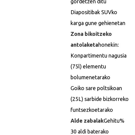
gordetzen ditu
Diapositibak SUVko
karga gune gehienetan
Zona bikoitzeko
antolaketa
honekin:
Konpartimentu nagusia
(75l) elementu
bolumenetarako
Goiko sare poltsikoan
(25L) sarbide bizkorreko
funtsezkoetarako
Alde zabalak
Gehitu%
30 aldi baterako